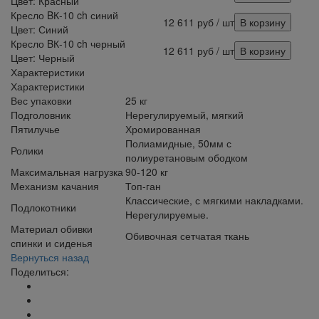
Цвет: Красный
Кресло BК-10 ch синий
12 611
руб
/ шт
В корзину
Цвет: Синий
Кресло BК-10 ch черный
12 611
руб
/ шт
В корзину
Цвет: Черный
Характеристики
Характеристики
Вес упаковки
25 кг
Подголовник
Нерегулируемый, мягкий
Пятилучье
Хромированная
Полиамидные, 50мм с
Ролики
полиуретановым ободком
Максимальная нагрузка
90-120 кг
Механизм качания
Топ-ган
Классические, с мягкими накладками.
Подлокотники
Нерегулируемые.
Материал обивки
Обивочная сетчатая ткань
спинки и сиденья
Вернуться назад
Поделиться: